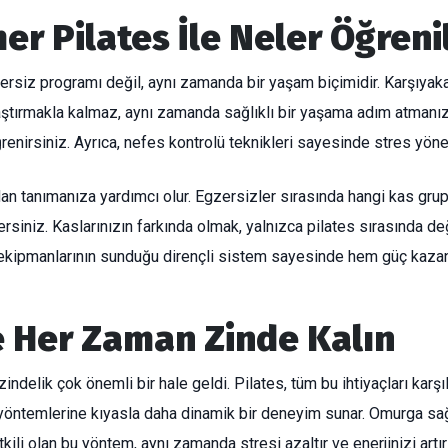
r Pilates İle Neler Öğrenil
zersiz programı değil, aynı zamanda bir yaşam biçimidir. Karşıyak
laştırmakla kalmaz, aynı zamanda sağlıklı bir yaşama adım atmanızı
öğrenirsiniz. Ayrıca, nefes kontrolü teknikleri sayesinde stres yön
tanımanıza yardımcı olur. Egzersizler sırasında hangi kas gruplar
rsiniz. Kaslarınızın farkında olmak, yalnızca pilates sırasında deği
r ekipmanlarının sunduğu dirençli sistem sayesinde hem güç kaza
e Her Zaman Zinde Kalın
elik çok önemli bir hale geldi. Pilates, tüm bu ihtiyaçları karşı
 yöntemlerine kıyasla daha dinamik bir deneyim sunar. Omurga sağ
i olan bu yöntem, aynı zamanda stresi azaltır ve enerjinizi artırı