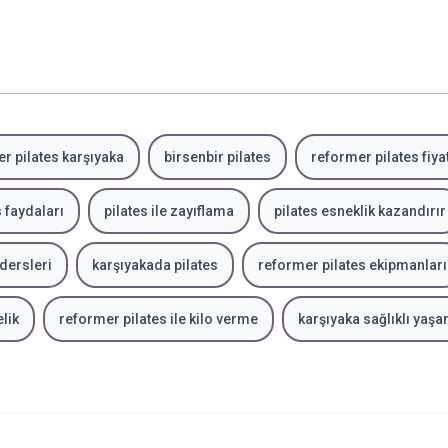
r pilates karşıyaka
birsenbir pilates
reformer pilates fiyat
 faydaları
pilates ile zayıflama
pilates esneklik kazandırır
dersleri
karşıyakada pilates
reformer pilates ekipmanları
elik
reformer pilates ile kilo verme
karşıyaka sağlıklı yaş