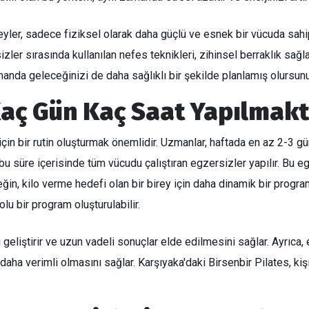
yler, sadece fiziksel olarak daha güçlü ve esnek bir vücuda sahi
izler sırasında kullanılan nefes teknikleri, zihinsel berraklık sağla
anda geleceğinizi de daha sağlıklı bir şekilde planlamış olursun
Kaç Gün Kaç Saat Yapılmakt
in bir rutin oluşturmak önemlidir. Uzmanlar, haftada en az 2-3 gü
 süre içerisinde tüm vücudu çalıştıran egzersizler yapılır. Bu egz
ğin, kilo verme hedefi olan bir birey için daha dinamik bir progr
lu bir program oluşturulabilir.
 geliştirir ve uzun vadeli sonuçlar elde edilmesini sağlar. Ayrıca, 
aha verimli olmasını sağlar. Karşıyaka'daki Birsenbir Pilates, kiş