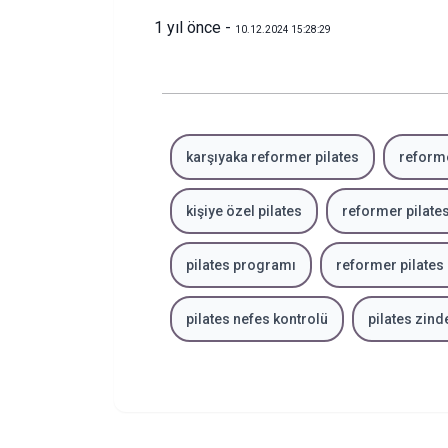
1 yıl önce -
10.12.2024 15:28:29
karşıyaka reformer pilates
reforme
kişiye özel pilates
reformer pilates
pilates programı
reformer pilates 
pilates nefes kontrolü
pilates zind