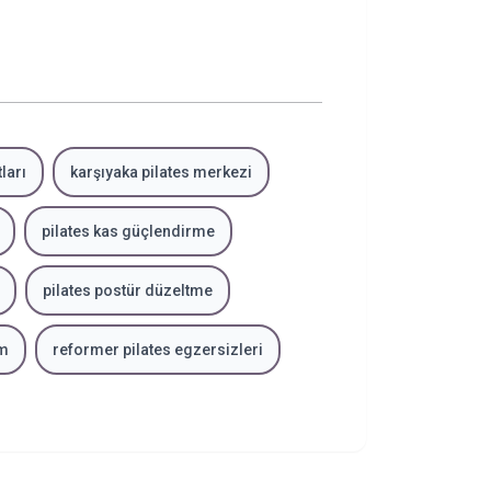
ları
karşıyaka pilates merkezi
pilates kas güçlendirme
pilates postür düzeltme
am
reformer pilates egzersizleri