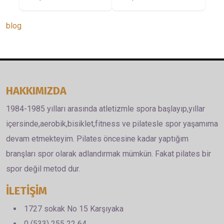
pilates salonları
egzersizdir. Doğuma
hakkında bilgi edinin.
hazırlık, kasları
blog
güçlendirme, postür
düzeltme ve rahatlama
sağlar.
HAKKIMIZDA
1984-1985 yılları arasında atletizmle spora başlayıp,yıllar
içersinde,aerobik,bisiklet,fitness ve pilatesle spor yaşamıma
devam etmekteyim. Pilates öncesine kadar yaptığım
branşları spor olarak adlandırmak mümkün. Fakat pilates bir
spor değil metod dur.
İLETİŞİM
1727 sokak No 15 Karşıyaka
0 (533) 255 22 64