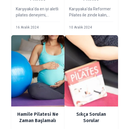
Karşıyaka'da en iyi aletli
Karşıyaka'da Reformer
pilates deneyimi,
Pilates ile zinde kalın,
reformer pilatesin
kişiye özel egzersiz
faydaları, sonuç süreleri
programlarıyla sağlıklı
16 Aralık 2024
10 Aralık 2024
ve hamilelik
bir vücut kazanın.
dönemindeki etkileri
Pilates sayesinde vücut
hakkında bilgi alın.
esnekliğinizi artırın,
dengeli bir yaşam için
adım atın. Fiyat bilgileri
ve detaylar için tıklayın.
Hamile Pilatesi Ne
Sıkça Sorulan
Zaman Başlamalı
Sorular