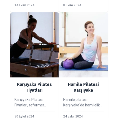
Sırt ve bel ağrılarını
faydaları, Reformer
14 Ekim 2024
8 Ekim 2024
hafifletin, hamilelikte
Pilates, hamile pilatesi
sağlıklı egzersizlerle
ve birebir eğitimlerle
rahatlayın ve Reformer
sağlığınızı güçlendirin.
Pilates ile tanışın.
Karşıyaka Pilates
Hamile Pilatesi
Fiyatları
Karşıyaka
Karşıyaka Pilates
Hamile pilatesi
Fiyatları, reformer
Karşıyaka'da hamilelik
pilates paketleri, özel
sürecinde güvenle
ders ve Karşıyaka'daki
yapılabilecek bir
30 Eylül 2024
24 Eylül 2024