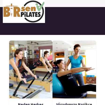
Ana Sayfa
Blog
Blog
Neden Herkes
Vücudunuzu Nazikçe