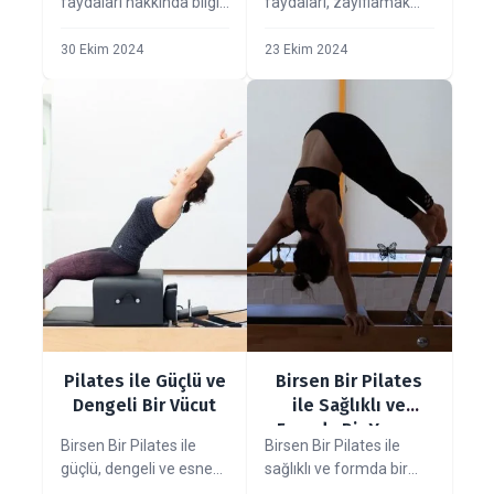
faydaları hakkında bilgi
faydaları, zayıflamak
edinin. Koordinasyon,
için nasıl
denge, duruş
kullanılabileceği,
30 Ekim 2024
23 Ekim 2024
bozuklukları ve stres
kimlerin deneyebileceği
yönetimindeki etkilerini
ve nerede yapılacağı
keşfedin.
hakkında detaylı bilgiler.
Pilates ile Güçlü ve
Birsen Bir Pilates
Dengeli Bir Vücut
ile Sağlıklı ve
Formda Bir Yaşam
Birsen Bir Pilates ile
Birsen Bir Pilates ile
güçlü, dengeli ve esnek
sağlıklı ve formda bir
bir vücuda sahip olun.
yaşam sürün. Pilatesin